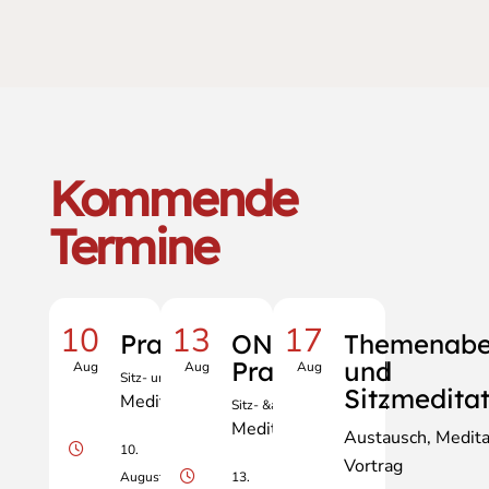
Kommende
Termine
10
13
17
Praxisabend
ONLINE
Themenab
Praxisabend
und
Aug
Aug
Aug
Sitz- und Gehmeditation
Sitzmedita
Meditation
Sitz- &amp; Gehmeditation
Meditation
Austausch
Medita
10.
Vortrag
August
13.