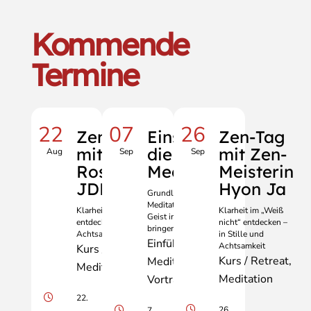
Kommende
Termine
22
07
26
Zen-Tag
Einstieg in
Zen-Tag
mit Knud
die Zen-
mit Zen-
Aug
Sep
Sep
Rosenmayr
Meditation
Meisterin
JDPSN
Hyon Ja
Grundlagen der Zen-
Meditation: Körper und
Klarheit im „Weiß nicht“
Klarheit im „Weiß
Geist in Einklang
entdecken – in Stille und
nicht“ entdecken –
bringen
Achtsamkeit
in Stille und
Einführung
Achtsamkeit
Kurs / Retreat
Kurs / Retreat
Meditation
Meditation
Meditation
Vortrag
22.
26.
7.