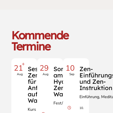
Kommende
Termine
+
21
29
10
Sesshin light,
Sommerfest
Zen-
Zen-Retreat
am
Einführung
Aug
Aug
Sep
für
Hyakujōgan
und Zen-
AnfängerInnen
Zendo Hohe
Instruktion
auf der Hohen
Wand
Einführung
Medita
Wand
Fest/Zeremonie
10.
Kurs / Retreat