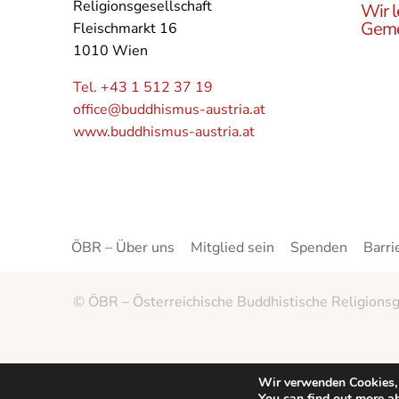
Religionsgesellschaft
Wir l
Geme
Fleischmarkt 16
1010 Wien
Lerne
Buddh
Tel. +43 1 512 37 19
Öster
office@buddhismus-austria.at
Grupp
www.buddhismus-austria.at
Angeb
kenne
ÖBR – Über uns
Mitglied sein
Spenden
Barri
© ÖBR – Österreichische Buddhistische Religionsg
Wir verwenden Cookies, 
You can find out more a