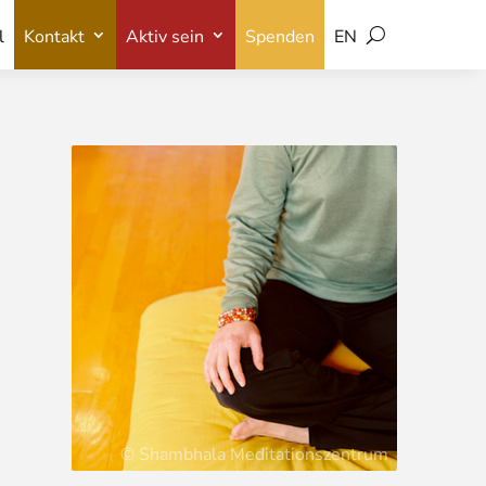
l
Kontakt
Aktiv sein
Spenden
EN
l
Kontakt
Aktiv sein
Spenden
EN
© Shambhala Meditationszentrum