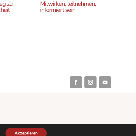
eg zu
Mitwirken, teilnehmen,
heit
informiert sein
Erfahren Sie, wie Sie in
es
unseren Gruppen und
r
initiativen in ganz Österreich
rtikel
vor Ort und auch online teil
ehren,
haben können .
Akzeptieren