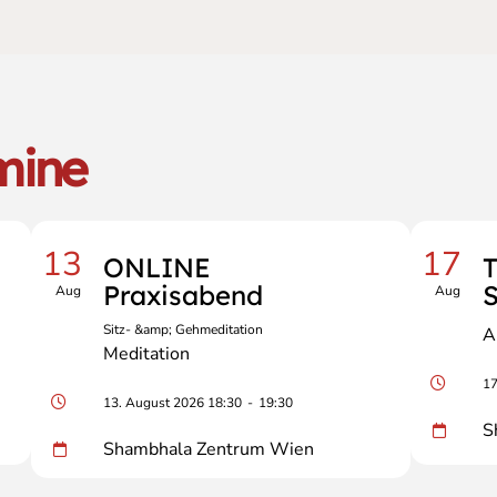
mine
13
17
ONLINE
Praxisabend
S
Aug
Aug
Sitz- &amp; Gehmeditation
A
Meditation
17
13. August 2026 18:30
-
19:30
S
Shambhala Zentrum Wien