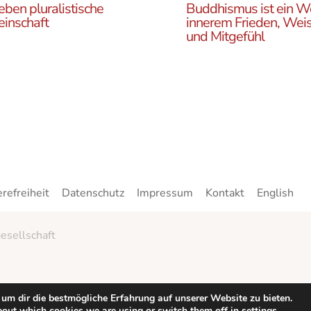
eben pluralistische
Buddhismus ist ein W
inschaft
innerem Frieden, Weis
und Mitgefühl
n Sie die ÖBR, die
Lernen Sie die Vielfalt d
istische Gemeinde
Buddhismus kennen. Hie
reich, die verschiedenen
finden sie interessante A
en, unsere Aktivitäten,
zu den buddhistischen L
ote und Netzwerke
sowie unsere Print- und
n.
Online-Medien.
erefreiheit
Datenschutz
Impressum
Kontakt
English
esellschaft
um dir die bestmögliche Erfahrung auf unserer Website zu bieten.
bout which cookies we are using or switch them off in
settings
.