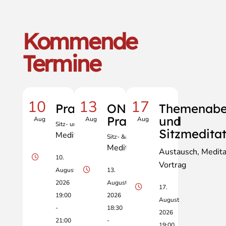
Kommende
Termine
10
13
17
Praxisabend
ONLINE
Themenab
Praxisabend
und
Aug
Aug
Aug
Sitz- und Gehmeditation
Sitzmedita
Meditation
Sitz- &amp; Gehmeditation
Meditation
Austausch
Medita
10.
Vortrag
August
13.
2026
August
17.
19:00
2026
August
-
18:30
2026
21:00
-
19:00