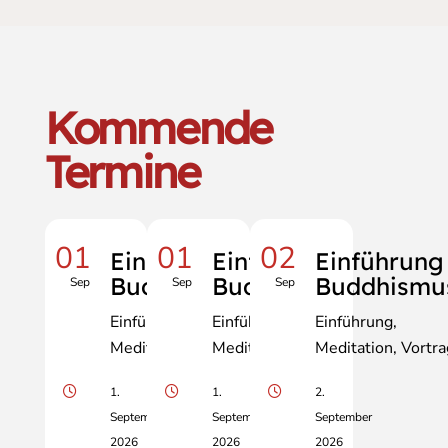
Kommende
Termine
01
01
02
Einführung
Einführung
Einführung
Buddhismus
Buddhismus
Buddhismu
Sep
Sep
Sep
Einführung
Einführung
Einführung
Meditation
Vortrag
Meditation
Vortrag
Meditation
Vortra
1.
1.
2.
September
September
September
2026
2026
2026