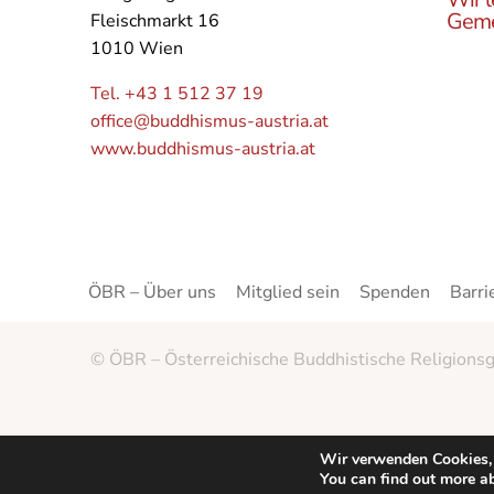
Geme
Fleischmarkt 16
1010 Wien
Lerne
Buddh
Tel. +43 1 512 37 19
Öster
office@buddhismus-austria.at
Grupp
www.buddhismus-austria.at
Angeb
kenne
ÖBR – Über uns
Mitglied sein
Spenden
Barri
© ÖBR – Österreichische Buddhistische Religionsg
Wir verwenden Cookies, 
You can find out more a