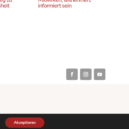
heit
informiert sein
Erfahren Sie, wie Sie in
es
unseren Gruppen und
r
initiativen in ganz Österreich
rtikel
vor Ort und auch online teil
ehren,
haben können .
Akzeptieren