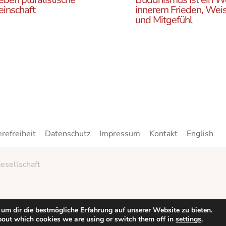
inschaft
innerem Frieden, Weis
und Mitgefühl
n Sie die ÖBR, die
Lernen Sie die Vielfalt d
istische Gemeinde
Buddhismus kennen. Hie
reich, die verschiedenen
finden sie interessante A
en, unsere Aktivitäten,
zu den buddhistischen L
ote und Netzwerke
sowie unsere Print- und
n.
Online-Medien.
erefreiheit
Datenschutz
Impressum
Kontakt
English
esellschaft
um dir die bestmögliche Erfahrung auf unserer Website zu bieten.
bout which cookies we are using or switch them off in
settings
.