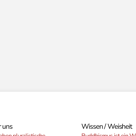
 uns
Wissen / Weisheit
eben pluralistische
Buddhismus ist ein W