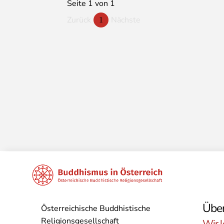
Seite 1 von 1
Zurück
Nächste
1
Über
Österreichische Buddhistische
Religionsgesellschaft
Wir l