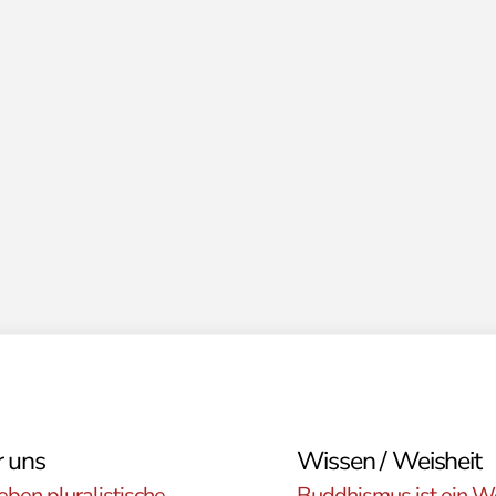
 uns
Wissen / Weisheit
eben pluralistische
Buddhismus ist ein W