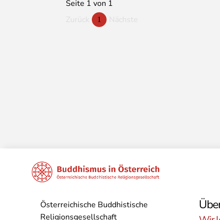
Seite 1 von 1
Zurück
Nächste
1
Über
Österreichische Buddhistische
Religionsgesellschaft
Wir l