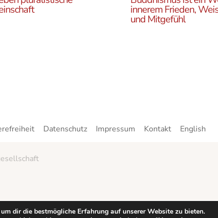
inschaft
innerem Frieden, Weis
und Mitgefühl
n Sie die ÖBR, die
Lernen Sie die Vielfalt d
istische Gemeinde
Buddhismus kennen. Hie
reich, die verschiedenen
finden sie interessante A
en, unsere Aktivitäten,
zu den buddhistischen L
ote und Netzwerke
sowie unsere Print- und
n.
Online-Medien.
erefreiheit
Datenschutz
Impressum
Kontakt
English
esellschaft
um dir die bestmögliche Erfahrung auf unserer Website zu bieten.