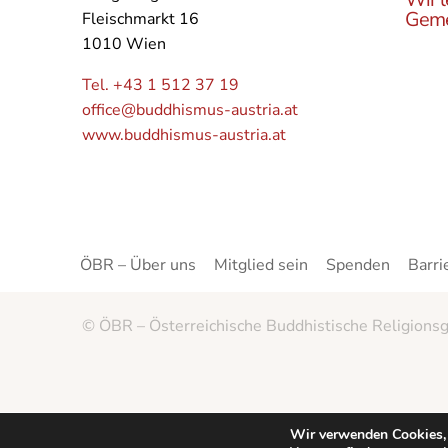
Geme
Fleischmarkt 16
1010 Wien
Lerne
Buddh
Tel. +43 1 512 37 19
Öster
office@buddhismus-austria.at
Grupp
www.buddhismus-austria.at
Angeb
kenne
ÖBR – Über uns
Mitglied sein
Spenden
Barri
© ÖBR – Österreichische Buddhistische Religionsg
Wir verwenden Cookies, 