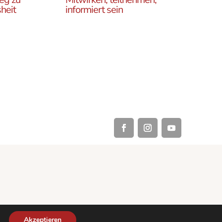
heit
informiert sein
Erfahren Sie, wie Sie in
es
unseren Gruppen und
r
initiativen in ganz Österreich
rtikel
vor Ort und auch online teil
ehren,
haben können .
Akzeptieren