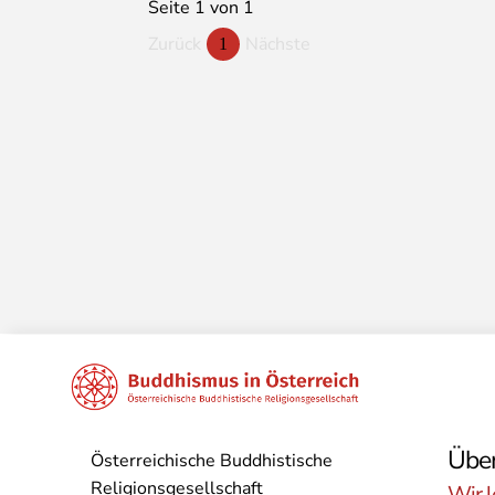
Seite 1 von 1
Zurück
Nächste
1
Über
Österreichische Buddhistische
Religionsgesellschaft
Wir l