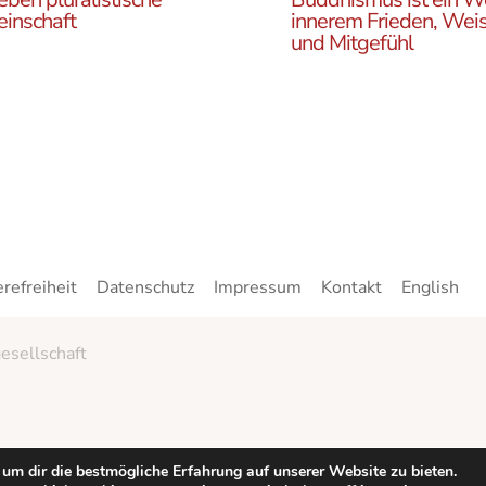
inschaft
innerem Frieden, Weis
und Mitgefühl
n Sie die ÖBR, die
Lernen Sie die Vielfalt d
istische Gemeinde
Buddhismus kennen. Hie
reich, die verschiedenen
finden sie interessante A
en, unsere Aktivitäten,
zu den buddhistischen L
ote und Netzwerke
sowie unsere Print- und
n.
Online-Medien.
erefreiheit
Datenschutz
Impressum
Kontakt
English
esellschaft
um dir die bestmögliche Erfahrung auf unserer Website zu bieten.