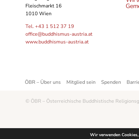
Geme
Fleischmarkt 16
1010 Wien
Lerne
Buddh
Tel. +43 1 512 37 19
Öster
office@buddhismus-austria.at
Grupp
www.buddhismus-austria.at
Angeb
kenne
ÖBR – Über uns
Mitglied sein
Spenden
Barri
© ÖBR – Österreichische Buddhistische Religionsg
Wir verwenden Cookies, 