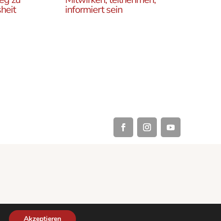
heit
informiert sein
Erfahren Sie, wie Sie in
es
unseren Gruppen und
r
initiativen in ganz Österreich
rtikel
vor Ort und auch online teil
ehren,
haben können .
Akzeptieren