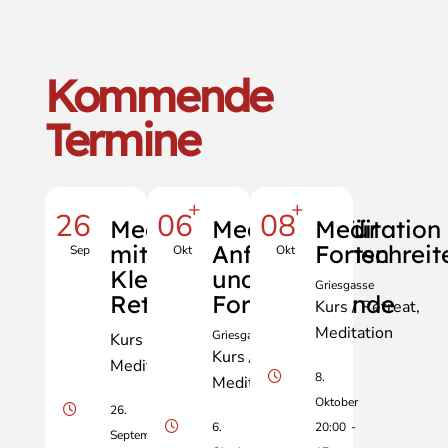
Kommende
Termine
+
+
26
06
08
Meditationstag
Meditation für
Meditation 
mit Manfred
Anfänger:innen
Fortschrei
Sep
Okt
Okt
Klell - City-
und
Griesgasse
Retreat
Fortschreitende
Kurs / Retreat
Meditation
Griesgasse
Kurs / Retreat
Kurs / Retreat
Meditation
8.
Meditation
Oktober
26.
6.
20:00
-
September