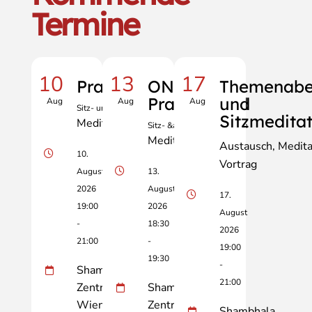
Termine
10
13
17
Praxisabend
ONLINE
Themenab
Praxisabend
und
Aug
Aug
Aug
Sitz- und Gehmeditation
Sitzmedita
Meditation
Sitz- &amp; Gehmeditation
Meditation
Austausch
Medita
10.
Vortrag
August
13.
2026
August
17.
19:00
2026
August
-
18:30
2026
21:00
-
19:00
19:30
-
Shambhala
21:00
Zentrum
Shambhala
Wien
Zentrum
Shambhala