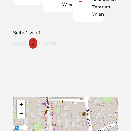
Wien
Zentrum
Wien
Seite 1 von 1
Zurück
Nächste
1
+
−