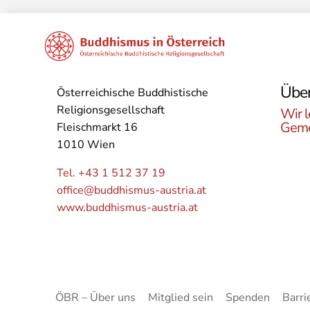
Über
Österreichische Buddhistische
Religionsgesellschaft
Wir l
Geme
Fleischmarkt 16
1010 Wien
Lerne
Buddh
Tel. +43 1 512 37 19
Öster
office@buddhismus-austria.at
Grupp
www.buddhismus-austria.at
Angeb
kenne
ÖBR – Über uns
Mitglied sein
Spenden
Barri