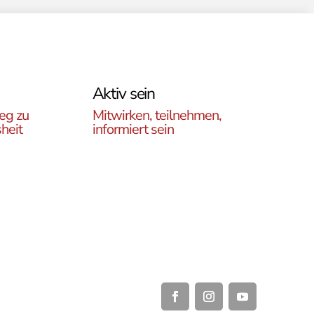
Aktiv sein
eg zu
Mitwirken, teilnehmen,
heit
informiert sein
Erfahren Sie, wie Sie in
es
unseren Gruppen und
r
initiativen in ganz Österreich
rtikel
vor Ort und auch online teil
ehren,
haben können .