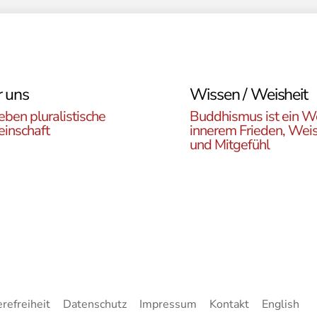
 uns
Wissen / Weisheit
eben pluralistische
Buddhismus ist ein W
inschaft
innerem Frieden, Weis
und Mitgefühl
n Sie die ÖBR, die
Lernen Sie die Vielfalt d
istische Gemeinde
Buddhismus kennen. Hie
reich, die verschiedenen
finden sie interessante A
en, unsere Aktivitäten,
zu den buddhistischen L
ote und Netzwerke
sowie unsere Print- und
n.
Online-Medien.
erefreiheit
Datenschutz
Impressum
Kontakt
English