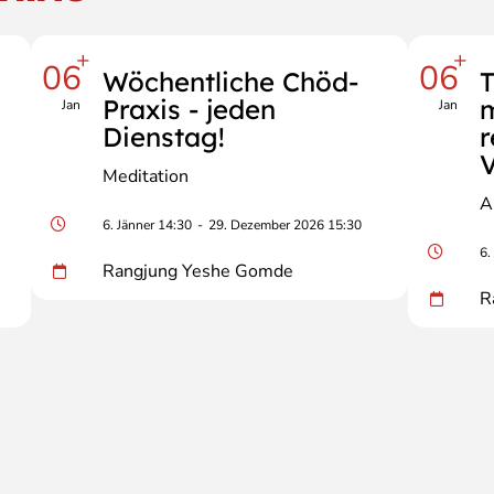
+
+
06
06
Wöchentliche Chöd-
T
Praxis - jeden
m
Jan
Jan
Dienstag!
V
Meditation
A
6. Jänner 14:30
-
29. Dezember 2026 15:30
6.
Rangjung Yeshe Gomde
R