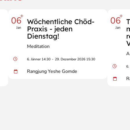
+
+
06
06
Wöchentliche Chöd-
T
Praxis - jeden
m
Jan
Jan
Dienstag!
V
Meditation
A
6. Jänner 14:30
-
29. Dezember 2026 15:30
6.
Rangjung Yeshe Gomde
R