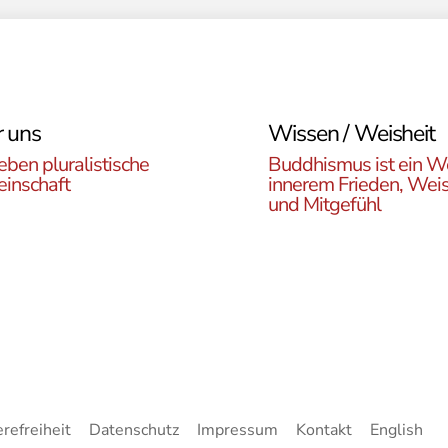
 uns
Wissen / Weisheit
eben pluralistische
Buddhismus ist ein W
inschaft
innerem Frieden, Weis
und Mitgefühl
n Sie die ÖBR, die
Lernen Sie die Vielfalt d
istische Gemeinde
Buddhismus kennen. Hie
reich, die verschiedenen
finden sie interessante A
en, unsere Aktivitäten,
zu den buddhistischen L
ote und Netzwerke
sowie unsere Print- und
n.
Online-Medien.
erefreiheit
Datenschutz
Impressum
Kontakt
English