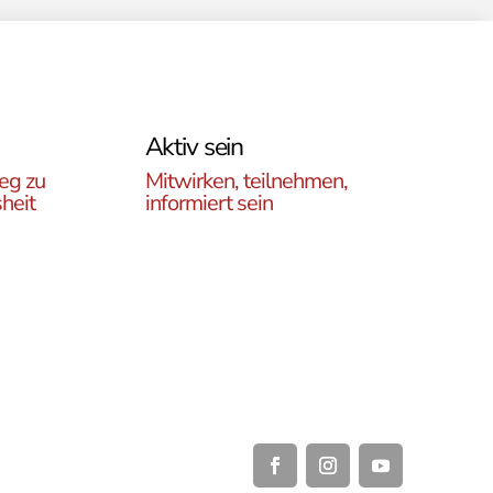
Aktiv sein
eg zu
Mitwirken, teilnehmen,
heit
informiert sein
Erfahren Sie, wie Sie in
es
unseren Gruppen und
r
initiativen in ganz Österreich
rtikel
vor Ort und auch online teil
ehren,
haben können .