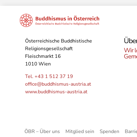
Über
Österreichische Buddhistische
Religionsgesellschaft
Wir l
Geme
Fleischmarkt 16
1010 Wien
Lerne
Buddh
Tel. +43 1 512 37 19
Öster
office@buddhismus-austria.at
Grupp
www.buddhismus-austria.at
Angeb
kenne
ÖBR – Über uns
Mitglied sein
Spenden
Barri