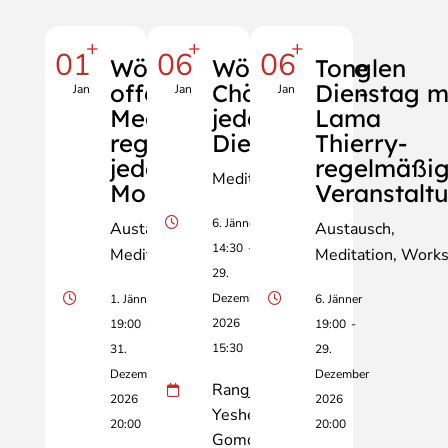
+
+
+
01
06
06
Wöchentliche
Wöchentliche
Tonglen
offene
Chöd-Praxis -
Dienstag m
Jan
Jan
Jan
Meditation-
jeden
Lama
regelmäßig
Dienstag!
Thierry-
jeden
regelmäßi
Meditation
Montag!
Veranstalt
6. Jänner
Austausch
Austausch
14:30
-
Meditation
Vortrag
Meditation
Works
29.
Dezember
1. Jänner
6. Jänner
2026
19:00
-
19:00
-
15:30
31.
29.
Dezember
Dezember
Rangjung
2026
2026
Yeshe
20:00
20:00
Gomde