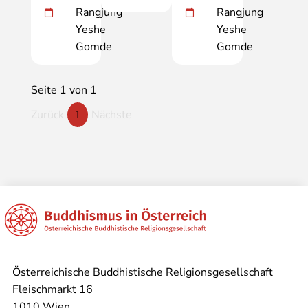
Rangjung
Rangjung
Yeshe
Yeshe
Gomde
Gomde
Seite 1 von 1
Zurück
Nächste
1
Österreichische Buddhistische Religionsgesellschaft
Fleischmarkt 16
1010 Wien