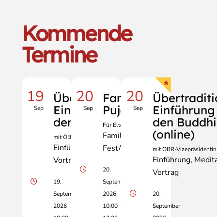
Kommende
Termine
19
20
20
Übertraditionelle
Familien-
Übertraditi
Einführung in
Puja
Einführung 
Sep
Sep
Sep
den Buddhismus
den Buddh
Für Eltern und Kinder
(online)
Familie
mit ÖBR-Vizepräsidentin Erika Erber
Einführung
Meditation
Fest/Zeremonie
mit ÖBR-Vizepräsidentin 
Einführung
Medita
Vortrag
20.
Vortrag
19.
September
September
2026
20.
2026
10:00
-
September