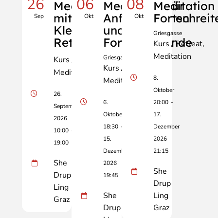
26
06
08
Meditationstag
Meditation für
Meditation 
mit Manfred
Anfänger:innen
Fortschrei
Sep
Okt
Okt
Klell - City-
und
Griesgasse
Retreat
Fortschreitende
Kurs / Retreat
Meditation
Griesgasse
Kurs / Retreat
Kurs / Retreat
Meditation
8.
Meditation
Oktober
26.
6.
20:00
-
September
Oktober
17.
2026
18:30
-
Dezember
10:00
-
15.
2026
19:00
Dezember
21:15
She
2026
She
Drup
19:45
Drup
Ling
She
Ling
Graz
Drup
Graz