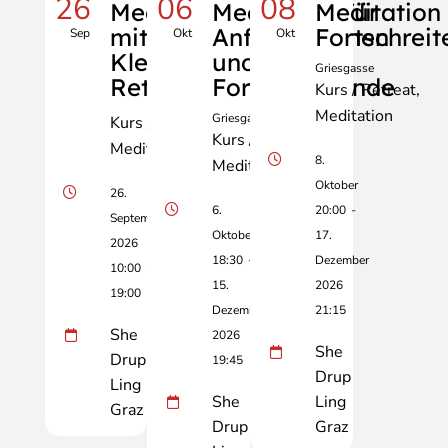
26
06
08
Meditationstag
Meditation für
Meditation 
mit Manfred
Anfänger:innen
Fortschrei
Sep
Okt
Okt
Klell - City-
und
Griesgasse
Retreat
Fortschreitende
Kurs / Retreat
Meditation
Griesgasse
Kurs / Retreat
Kurs / Retreat
Meditation
8.
Meditation
Oktober
26.
6.
20:00
-
September
Oktober
17.
2026
18:30
-
Dezember
10:00
-
15.
2026
19:00
Dezember
21:15
She
2026
She
Drup
19:45
Drup
Ling
She
Ling
Graz
Drup
Graz