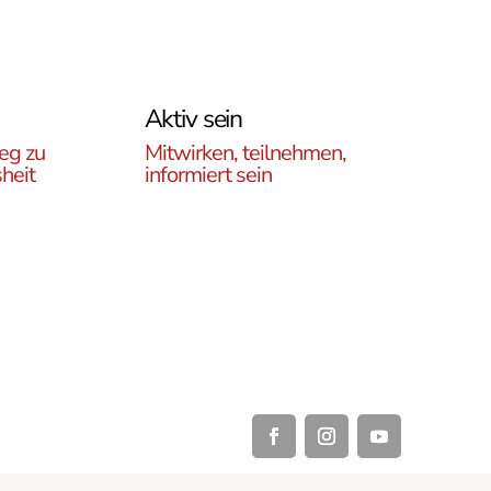
Aktiv sein
eg zu
Mitwirken, teilnehmen,
heit
informiert sein
Erfahren Sie, wie Sie in
es
unseren Gruppen und
r
initiativen in ganz Österreich
rtikel
vor Ort und auch online teil
ehren,
haben können .