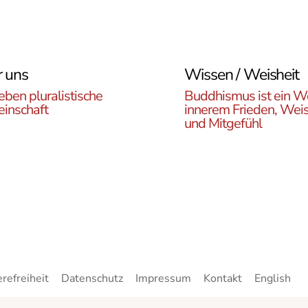
 uns
Wissen / Weisheit
eben pluralistische
Buddhismus ist ein W
inschaft
innerem Frieden, Weis
und Mitgefühl
n Sie die ÖBR, die
Lernen Sie die Vielfalt d
istische Gemeinde
Buddhismus kennen. Hie
reich, die verschiedenen
finden sie interessante A
en, unsere Aktivitäten,
zu den buddhistischen L
ote und Netzwerke
sowie unsere Print- und
n.
Online-Medien.
erefreiheit
Datenschutz
Impressum
Kontakt
English