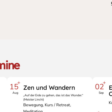
mine
+
+
15
02
Zen und Wandern
E
O
Aug
Sep
„Auf der Erde zu gehen, das ist das Wunder.“
(Meister Linchi)
K
Bewegung
Kurs / Retreat
Meditation