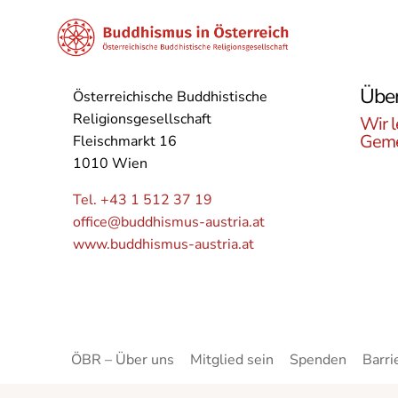
Über
Österreichische Buddhistische
Religionsgesellschaft
Wir l
Geme
Fleischmarkt 16
1010 Wien
Lerne
Buddh
Tel. +43 1 512 37 19
Öster
office@buddhismus-austria.at
Grupp
www.buddhismus-austria.at
Angeb
kenne
ÖBR – Über uns
Mitglied sein
Spenden
Barri