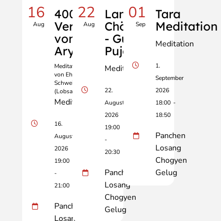
16
22
01
400
Lama
Tara
Verse
Chöpa
Meditation
Aug
Aug
Sep
von
- Guru
Meditation
Aryadeva
Puja
1.
Meditation geleitet
Meditation
von Ehrw. Dr. Birgit
September
Schweiberer
22.
2026
(Lobsang Drime)
Meditation
August
18:00
-
2026
18:50
16.
19:00
Panchen
August
-
Losang
2026
20:30
Chogyen
19:00
Panchen
Gelug
-
Losang
21:00
Chogyen
Panchen
Gelug
Losang