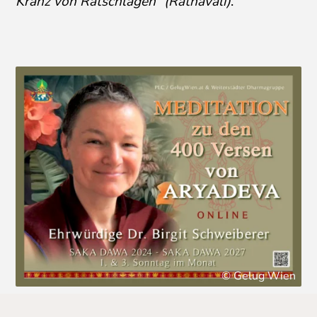
Kranz von Ratschlägen“ (
Ratnāvalī)
.
© Gelug Wien