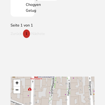
Chogyen
Gelug
Seite 1 von 1
Zurück
Nächste
1
+
−