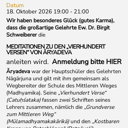
Datum
18. Oktober 2026 19:00
-
21:00
Wir haben besonderes Glück (gutes Karma),
dass die großartige Gelehrte Ew. Dr. Birgit
Schweiberer
die
MEDITATIONEN ZU DEN „VIERHUNDERT
VERSEN“ VON ĀRYADEVA
anleiten wird.
Anmeldung bitte
HIER
Āryadeva
war der Hauptschüler des Gelehrten
Nāgārjuna und gilt mit ihm gemeinsam als
Wegbereiter der Schule des Mittleren Weges
(Madhyamika). Seine
„Vierhundert Verse“
(Catuḥśataka)
fassen zwei Schriften seines
Lehrers zusammen, nämlich die
„Grundverse
zum Mittleren Weg“
(
Mūlamadhyamakakārikā)
und den
„Kostbaren