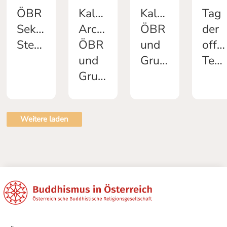
ÖBR
Kalender
Kalender
Tag
Sekretariat
Archiv
ÖBR
der
Stellenausschreibung
ÖBR
und
offe
und
Gruppen
Tempeltüren
Gruppen
Weitere laden