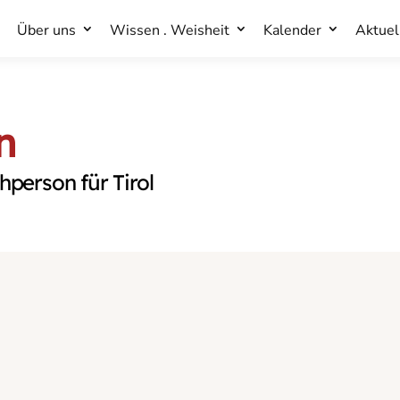
Über uns
Wissen . Weisheit
Kalender
Aktuel
Über uns
Wissen . Weisheit
Kalender
Aktuel
n
person für Tirol