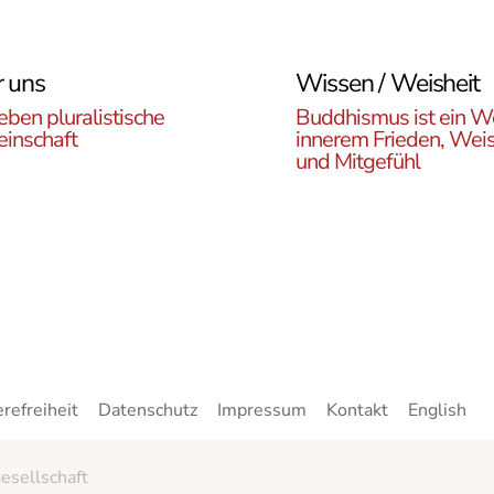
 uns
Wissen / Weisheit
eben pluralistische
Buddhismus ist ein W
inschaft
innerem Frieden, Weis
und Mitgefühl
n Sie die ÖBR, die
Lernen Sie die Vielfalt d
istische Gemeinde
Buddhismus kennen. Hie
reich, die verschiedenen
finden sie interessante A
en, unsere Aktivitäten,
zu den buddhistischen L
ote und Netzwerke
sowie unsere Print- und
n.
Online-Medien.
erefreiheit
Datenschutz
Impressum
Kontakt
English
esellschaft