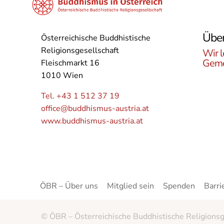
Über
Österreichische Buddhistische
Religionsgesellschaft
Wir l
Geme
Fleischmarkt 16
1010 Wien
Lerne
Buddh
Tel. +43 1 512 37 19
Öster
office@buddhismus-austria.at
Grupp
www.buddhismus-austria.at
Angeb
kenne
ÖBR – Über uns
Mitglied sein
Spenden
Barri
© ÖBR – Österreichische Buddhistische Religionsg