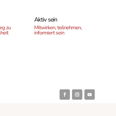
Aktiv sein
eg zu
Mitwirken, teilnehmen,
heit
informiert sein
Erfahren Sie, wie Sie in
es
unseren Gruppen und
r
initiativen in ganz Österreich
rtikel
vor Ort und auch online teil
ehren,
haben können .