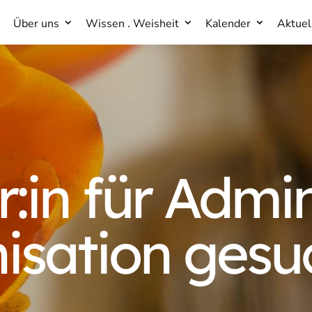
Über uns
Wissen . Weisheit
Kalender
Aktuel
Über uns
Wissen . Weisheit
Kalender
Aktuel
r:in für Admin
isation gesuc