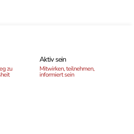
Aktiv sein
eg zu
Mitwirken, teilnehmen,
heit
informiert sein
Erfahren Sie, wie Sie in
es
unseren Gruppen und
r
initiativen in ganz Österreich
rtikel
vor Ort und auch online teil
ehren,
haben können .