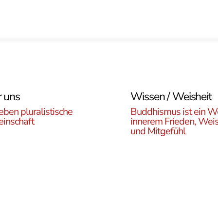
 uns
Wissen / Weisheit
eben pluralistische
Buddhismus ist ein W
inschaft
innerem Frieden, Weis
und Mitgefühl
n Sie die ÖBR, die
Lernen Sie die Vielfalt d
istische Gemeinde
Buddhismus kennen. Hie
reich, die verschiedenen
finden sie interessante A
en, unsere Aktivitäten,
zu den buddhistischen L
ote und Netzwerke
sowie unsere Print- und
n.
Online-Medien.