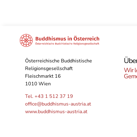
Über
Österreichische Buddhistische
Religionsgesellschaft
Wir l
Geme
Fleischmarkt 16
1010 Wien
Lerne
Buddh
Tel. +43 1 512 37 19
Öster
office@buddhismus-austria.at
Grupp
www.buddhismus-austria.at
Angeb
kenne