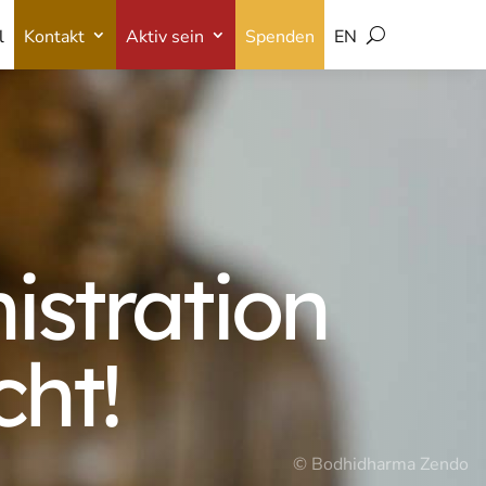
l
Kontakt
Aktiv sein
Spenden
EN
l
Kontakt
Aktiv sein
Spenden
EN
istration
ht!
© Bodhidharma Zendo